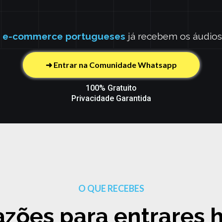
 e-commerce portugueses
já recebem os áudios
➜ Entrar na Comunidade Whatsapp
100% Gratuito
Privacidade Garantida
O QUE RECEBES
azões para entrares 