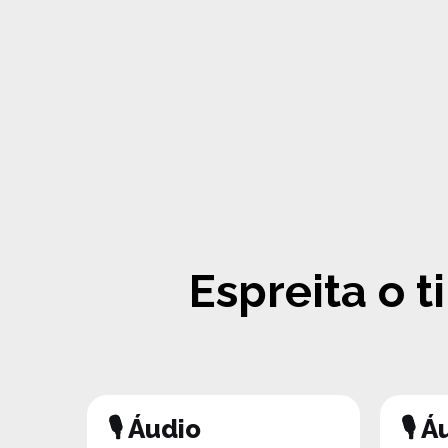
Espreita o 
🎙
Áudio
🎙 Á