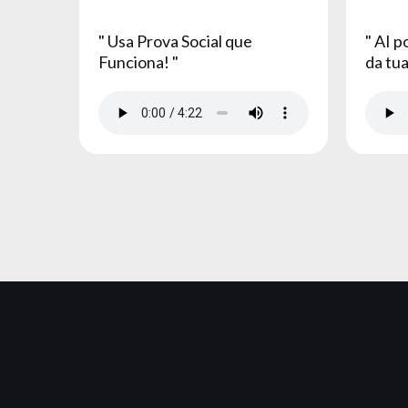
" Usa Prova Social que
" AI 
Funciona! "
da tua