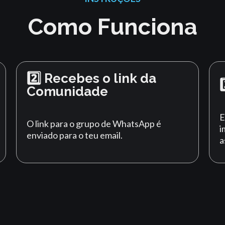
Como Funciona
2️⃣ Recebes o link da
Comunidade
E
O link para o grupo de WhatsApp é
i
enviado para o teu email.
a