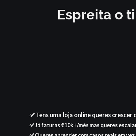
Espreita o 
✅ Tens uma loja online queres crescer c
✅ Já faturas €10k+/mês mas queres escala
✅ Queres aprender com casos reais em vez 