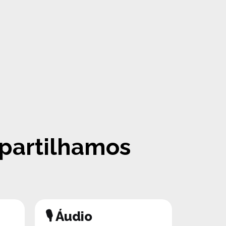
 partilhamos
🎙 Áudio