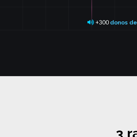
+300
donos de
3 r