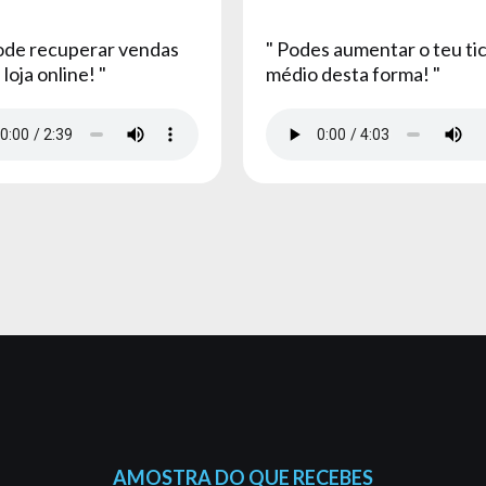
pode recuperar vendas
" Podes aumentar o teu ti
 loja online! "
médio desta forma! "
AMOSTRA DO QUE RECEBES